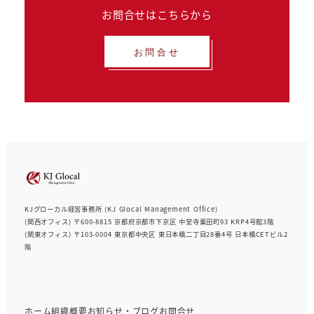
お問合せはこちらから
お問合せ
KJグローカル経営事務所 (KJ Glocal Management Office)
(関西オフィス) 〒600-8815 京都府京都市下京区 中堂寺粟田町93 KRP4号館3階
(関東オフィス) 〒103-0004 東京都中央区 東日本橋二丁目28番4号 日本橋CETビル2
階
ホーム
組織概要
お知らせ・ブログ
お問合せ