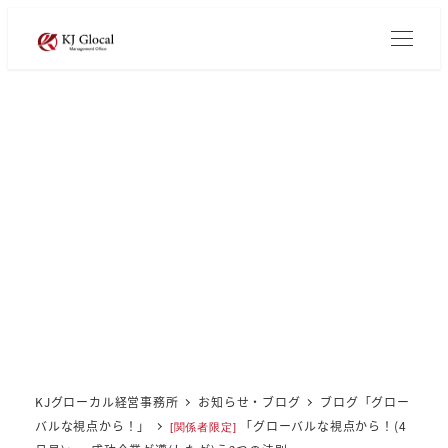
メ
イ
ン
コ
ン
テ
ン
ツ
へ
移
動
KJグローカル経営事務所
お知らせ・ブログ
ブログ「グロー
バルな視点から！」
「グローバルな視点から！(4
[関係者限定]