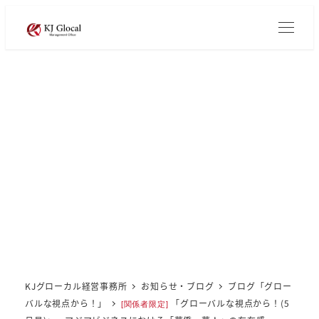
メ
イ
ン
コ
ン
テ
ン
ツ
へ
移
動
KJグローカル経営事務所
お知らせ・ブログ
ブログ「グロー
バルな視点から！」
「グローバルな視点から！(5
[関係者限定]