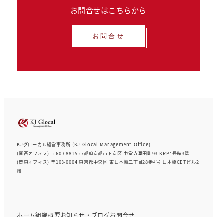
お問合せはこちらから
お問合せ
KJグローカル経営事務所 (KJ Glocal Management Office)
(関西オフィス) 〒600-8815 京都府京都市下京区 中堂寺粟田町93 KRP4号館3階
(関東オフィス) 〒103-0004 東京都中央区 東日本橋二丁目28番4号 日本橋CETビル2
階
ホーム
組織概要
お知らせ・ブログ
お問合せ