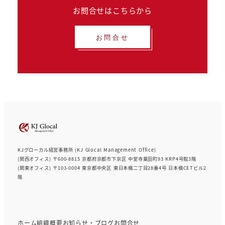
お問合せはこちらから
お問合せ
KJグローカル経営事務所 (KJ Glocal Management Office)
(関西オフィス) 〒600-8815 京都府京都市下京区 中堂寺粟田町93 KRP4号館3階
(関東オフィス) 〒103-0004 東京都中央区 東日本橋二丁目28番4号 日本橋CETビル2
階
ホーム
組織概要
お知らせ・ブログ
お問合せ