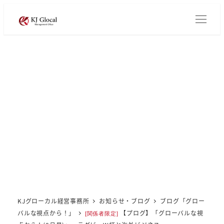
メ
イ
ン
コ
ン
テ
ン
ツ
へ
移
動
KJグローカル経営事務所
お知らせ・ブログ
ブログ「グロー
バルな視点から！」
【プログ】「グローバルな視
[関係者限定]